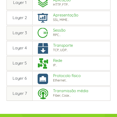
Layer 1
HTTP, FTP...
Apresentação
Layer 2
SSL, MIME...
Sessão
Layer 3
RPC...
Transporte
Layer 4
TCP, UDP...
Rede
Layer 5
IP...
Protocolo físico
Layer 6
Ethernet...
Transmissão média
Layer 7
Fiber, Coax...