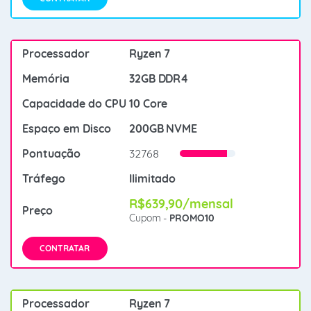
Ryzen 7
32GB DDR4
10 Core
200GB NVME
32768
Ilimitado
R$639,90/mensal
Cupom -
PROMO10
CONTRATAR
Ryzen 7