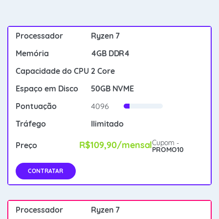
Ryzen 7
4GB DDR4
2 Core
50GB NVME
4096
Ilimitado
Cupom -
R$109,90/mensal
PROMO10
CONTRATAR
Ryzen 7