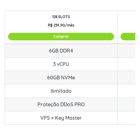
128 SLOTS
R$
239,90/mês
Comprar
COMBO 6GB RAM com Key Master para FiveM e RedM
6GB DDR4
3 vCPU
60GB NVMe
Ilimitado
Proteção DDoS PRO
VPS + Key Master