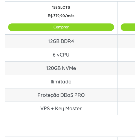
128 SLOTS
R$
379,90/mês
Comprar
COMBO 12GB RAM com Key Master para FiveM e RedM
12GB DDR4
6 vCPU
120GB NVMe
Ilimitado
Proteção DDoS PRO
VPS + Key Master