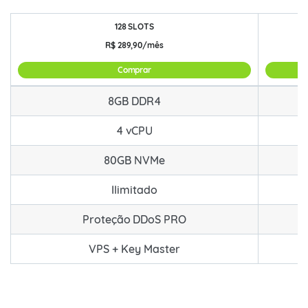
128 SLOTS
R$
289,90/mês
Comprar
COMBO 8GB RAM com Key Master para FiveM e RedM
8GB DDR4
4 vCPU
80GB NVMe
Ilimitado
Proteção DDoS PRO
VPS + Key Master