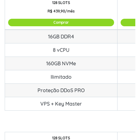
128 SLOTS
R$
439,90/mês
Comprar
COMBO 16GB RAM com Key Master para FiveM e RedM
16GB DDR4
8 vCPU
160GB NVMe
Ilimitado
Proteção DDoS PRO
VPS + Key Master
128 SLOTS