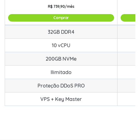
R$
739,90/mês
Comprar
COMBO 32GB RAM com Key Master para FiveM e RedM
32GB DDR4
10 vCPU
200GB NVMe
Ilimitado
Proteção DDoS PRO
VPS + Key Master