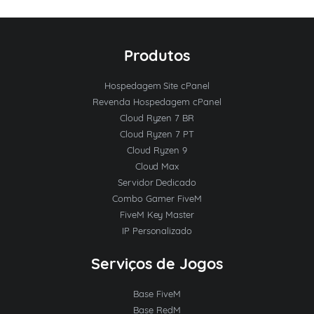
Produtos
Hospedagem Site cPanel
Revenda Hospedagem cPanel
Cloud Ryzen 7 BR
Cloud Ryzen 7 PT
Cloud Ryzen 9
Cloud Max
Servidor Dedicado
Combo Gamer FiveM
FiveM Key Master
IP Personalizado
Serviços de Jogos
Base FiveM
Base RedM